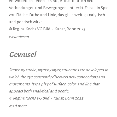
entwickelt, in denen das Auge unaufhörlich neue
Verbindungen und Bewegungen entdeckt. Es ist ein Spiel
von Fläche, Farbe und Linie, das gleichzeitig analytisch
und poetisch wirkt.
-
© Regina Kochs VG Bild
Kunst, Bonn 2025
weiterlesen
Gewusel
Stroke by stroke, layer by layer, structures are developed in
which the eye constantly discovers new connections and
movements. It is a play of surface, color, and line that
appears both analytical and poetic.
-
© Regina Kochs VG Bild
Kunst, Bonn 2025
read more